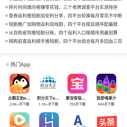
碎片时间填问卷赚零花钱，三个老牌调查平台实测排序
查券返利推短剧加安利分享，四平台轮换每月零花不中断
短剧推广加购物返利双线跑，四个平台按这顺序配最稳
从自购省到推短剧分账，四个返利入口按顺序用最划算
网购前查返利顺手推短剧，四个平台组合每月多回血三百
热门App
企鹅互助app
积分天下app
聚宝客极速版
我爱喝果汁
2.0K+次下载
1.1K+次下载
725次下载
654次下载