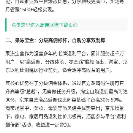
能，自动推送双平台爆款优惠，分享赚钱更省心，实测每
月省赚1500+轻松实现。
点击这里进入高佣联盟下载页面
二、果冻宝盒：分级高佣标杆，自购分享双划算
果冻宝盒作为运营多年的老牌返利平台，累计服务超千万
用户，以“高返佣、分级体系、零套路”脱颖而出，淘宝、京
东返利比例稳居行业前列，适合想冲高收益的用户。
其核心优势在于分级佣金体系，通过官方邀请码注册可直
升高等级“总裁”，无需做任务升级，淘宝自购返佣最高可达
90%，京东自营商品返佣也比同类基础平台高30%-50%。
淘宝场景中，美妆、母婴等品类佣金优势突出；京东场景
下，家电、家居用品返利性价比极高，还能参与平台“返利
翻倍周”活动，收益进一步叠加。