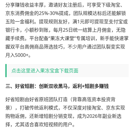
分享赚钱收益丰厚，邀请好友注册后，可享受下级淘宝、
京东消费佣金的25%-30%提成，团队规模达标后还能解锁
五险一金福利。提现规则友好，满1元即可提现至支付宝或
银行卡，小额秒到账，每月25日统一结算上月佣金，无隐
藏手续费。平台配备“果冻大课堂”专属培训，新手能快速掌
握双平台高佣商品筛选技巧，不少用户通过团队裂变实现
月入5000+。
点击这里进入果冻宝盒下载页面
三、好省短剧：创新双收黑马，返利+短剧多赚钱
好省短剧由好省原班团队打造（背靠高瓴资本投资背
景），打破传统返利模式，不仅深度对接淘宝、京东实现
购物返佣，还新增短剧分销变现，成为2026年副业新选
择，尤其适合喜欢短视频的用户。