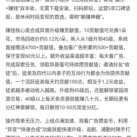
+赚钱”双丰收，无需下载安装，扫码即玩，运营5年口碑坚
挺，是休闲时段变现的首选，堪称“躺赚神器”。
赚钱核心是合成异兽升级赚贡献值，10贡献值可兑换1朵
花，市场回收价约0.12元/朵，新人从1级升到45级，系统
直接赠送4700+贡献值，叠加看广告积累的500+贡献值，
保守变现60元以上。额外收益渠道超丰富：每天看广告、
完成探索任务、领取异兽蛋可持续攒贡献值；邀请好友“收
徒”后，徒弟及四代以内弟子的互动行为都会为你提供贡献
值，一个活跃徒弟每天约贡献100点，相当于1.2元收益，
徒弟越多被动收入越高。升级到45级后，还能解锁家园资
源交易，40级以上每天卖资源就能赚几十元，长期玩更有
分红神兽解锁，每日躺领10-50元现金分红。
操作简单无压力，上线点满加速、观看广告攒金币，利用
“异变”“快速合成”功能就能快速升级，追剧、通勤时随手打