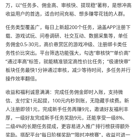
万，以“任务多、佣金高、审核快、提现稳”著称，是想冲高
收益用户的首选，适合时间充裕、想多赚零花钱的人群。
任务类型覆盖广，每日上新超200个任务，涵盖APP注册下
载、游戏试玩、问卷调研、社交互动、数据采集等，单任
务佣金0.5-30元，高价悬赏区的游戏冲级、注册绑卡类任
务性价比突出。平台筛选功能强大，勾选“审核快”“单价高”
“通过率高”标签，就能精准锁定高性价比任务；“极速快审”
板块任务最快1分钟通过审核，减少等待时间，多任务并行
操作效率翻倍。
收益和福利诚意满满：完成任务佣金即时入账，支持微
信、支付宝1元起提，100元内秒到账，无隐藏手续费。新
人注册即领1元，完成新手任务再赚9元，邀请好友福利丰
厚，一级好友完成新手任务奖励9元，还能享受一级8%、
二级4%的长期任务提成，更容易进入推广排行榜获得额外
奖励。搭配平台“每日阶梯奖励”“限时冲榜赛”，收益可进一