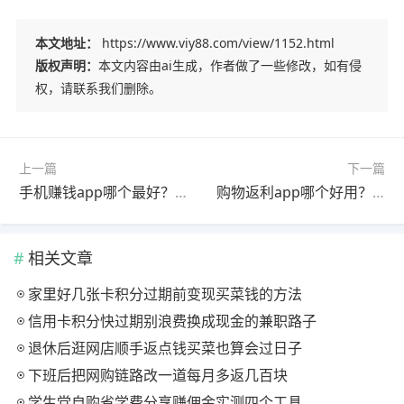
本文地址：
https://www.viy88.com/view/1152.html
版权声明：
本文内容由ai生成，作者做了一些修改，如有侵
权，请联系我们删除。
上一篇
下一篇
手机赚钱app哪个最好？现在最好的手机赚钱软件分享
购物返利app哪个好用？2026最好的购物返佣软件推荐
相关文章
家里好几张卡积分过期前变现买菜钱的方法
信用卡积分快过期别浪费换成现金的兼职路子
退休后逛网店顺手返点钱买菜也算会过日子
下班后把网购链路改一道每月多返几百块
学生党自购省学费分享赚佣金实测四个工具