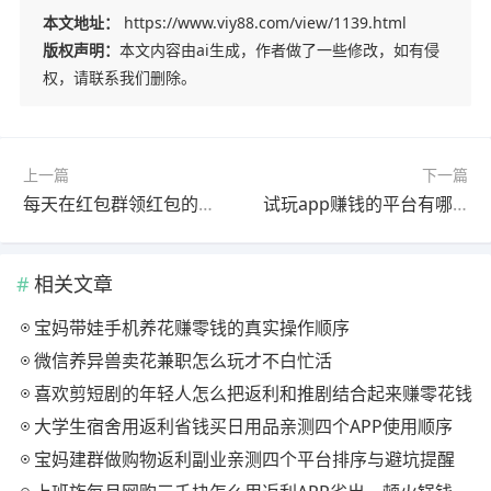
本文地址：
https://www.viy88.com/view/1139.html
版权声明：
本文内容由ai生成，作者做了一些修改，如有侵
权，请联系我们删除。
上一篇
下一篇
每天在红包群领红包的软件有哪些？分享两款领红包看广告的app
试玩app赚钱的平台有哪些？2026试玩这四个软件都可以赚钱
相关文章
宝妈带娃手机养花赚零钱的真实操作顺序
微信养异兽卖花兼职怎么玩才不白忙活
喜欢剪短剧的年轻人怎么把返利和推剧结合起来赚零花钱
大学生宿舍用返利省钱买日用品亲测四个APP使用顺序
宝妈建群做购物返利副业亲测四个平台排序与避坑提醒