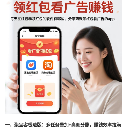
一、聚宝客极速版：多任务叠加+高佣分账，赚钱效率拉满