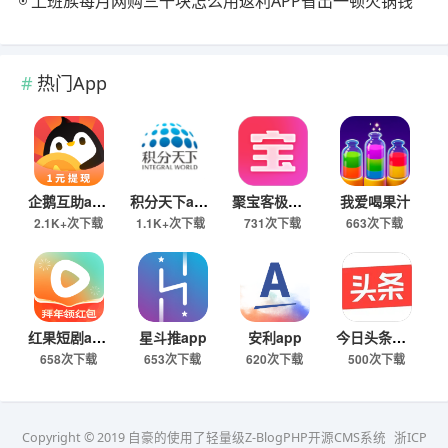
上班族每月网购三千块怎么用返利APP省出一顿火锅钱
热门App
企鹅互助app
积分天下app
聚宝客极速版
我爱喝果汁
2.1K+次下载
1.1K+次下载
731次下载
663次下载
红果短剧app
星斗推app
安利app
今日头条极速版下载
658次下载
653次下载
620次下载
500次下载
Copyright © 2019 自豪的使用了轻量级Z-BlogPHP开源CMS系统
浙ICP