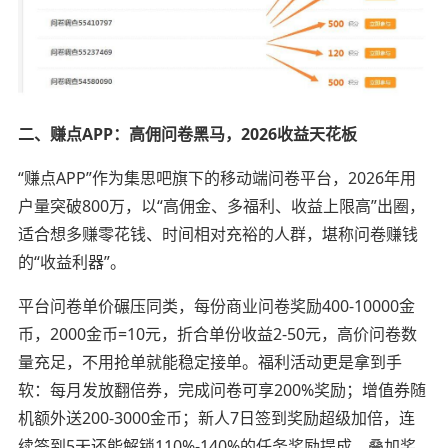
二、赚点APP：高佣问卷黑马，2026收益天花板
“赚点APP”作为集思吧旗下的移动端问卷平台，2026年用
户量突破800万，以“高佣金、多福利、收益上限高”出圈，
适合想多赚零花钱、时间相对充裕的人群，堪称问卷赚钱
的“收益利器”。
平台问卷单价碾压同类，每份商业问卷奖励400-10000金
币，2000金币=10元，折合单份收益2-50元，高价问卷数
量充足，不用抢单就能稳定接单。福利活动更是拿到手
软：每月发放翻倍券，完成问卷可享200%奖励；增值券随
机额外送200-3000金币；新人7日签到奖励超级加倍，连
续签到5天还能解锁110%-140%的任务奖励提成，叠加奖