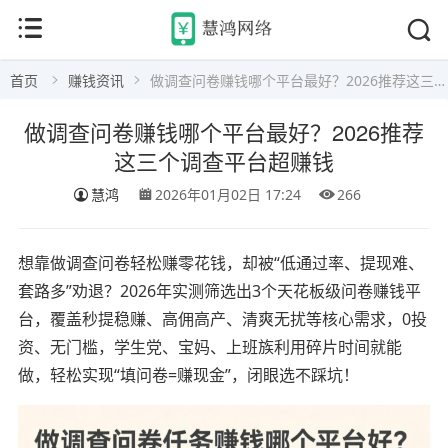
首页
赚钱资讯
做调查问卷赚钱哪个平台最好？2026推荐这三个调查平台超赚钱
做调查问卷赚钱哪个平台最好？2026推荐
这三个调查平台超赚钱
慧鸿
2026年01月02日 17:24
266
想靠做调查问卷轻松赚零花钱，却被“低通过率、提现难、
套路多”劝退？2026年实测筛选出3个天花板级问卷赚钱平
台，覆盖秒提稳赚、高佣高产、清爽无扰等核心需求，0投
资、无门槛，学生党、宝妈、上班族利用碎片时间就能
做，轻松实现“填问卷=赚现金”，闭眼选不踩坑！