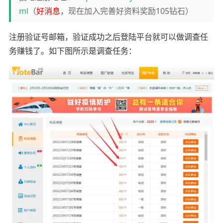
ml
（
好消息
，现在加入完善好资料奖励105钻石）
注册验证号邮箱，验证成功之后登陆平台就可以做调查任
务赚钱了。如下图所示是调查任务：