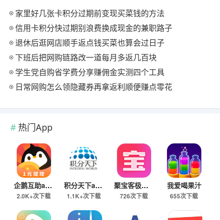
家里好几张卡积分过期前变现买菜钱的方法
信用卡积分快过期别浪费换成现金的兼职路子
退休后逛网店顺手返点钱买菜也算会过日子
下班后把网购链路改一道每月多返几百块
学生党自购省学费分享赚佣金实测四个工具
日常网购怎么领隐藏券再拿返利顺便赚点零花
热门App
企鹅互助app
积分天下app
聚宝客极速版
我爱喝果汁
2.0K+次下载
1.1K+次下载
726次下载
655次下载