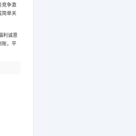
务竞争激
成简单关
友福利诚意
到账，平