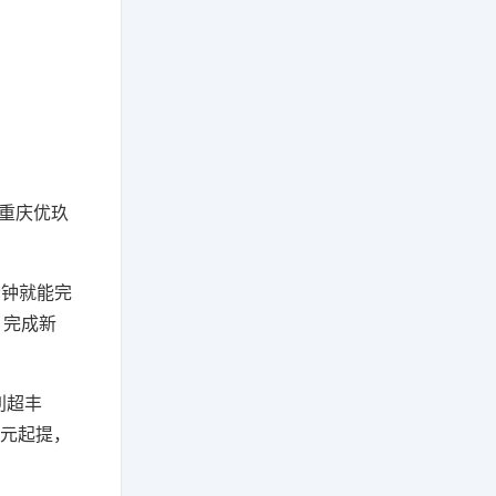
，重庆优玖
分钟就能完
，完成新
利超丰
1元起提，