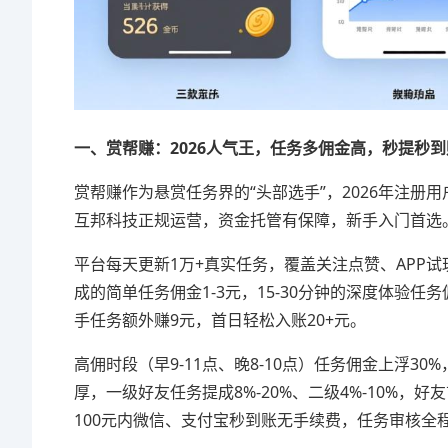
一、赏帮赚：2026人气王，任务多佣金高，秒提秒到
赏帮赚作为悬赏任务界的“头部选手”，2026年注册
互邦科技正规运营，资金托管有保障，新手入门首选
平台每天更新1万+真实任务，覆盖关注点赞、APP试
成的简单任务佣金1-3元，15-30分钟的深度体验任
手任务额外赚9元，首日轻松入账20+元。
高佣时段（早9-11点、晚8-10点）任务佣金上浮30
厚，一级好友任务提成8%-20%、二级4%-10%
100元内微信、支付宝秒到账无手续费，任务审核全