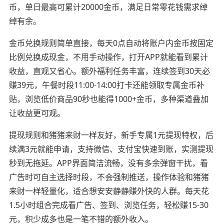
币，单日最高可累计20000金币，满足日常零花钱需求绰
绰有余。
金币兑换规则简单直接，每天0点自动将账户内金币按固定
比例兑换成现金，不用手动操作，打开APP就能看到累计
收益，直观又省心。额外福利任务丰富，连续签到30天必
赚39元，午餐时段11:00-14:00打卡还能领取专属金币补
贴，浏览低价商品90秒也能得1000+金币，多种渠道叠加
让收益更可观。
提现规则和猪猪来财一样友好，新手专属1元提现特权，后
续满3元就能申请，支持微信、支付宝快速到账，实测提现
秒到无拖延。APP界面简洁流畅，没有多余弹窗干扰，看
广告时可自主选择时段，不会强制推送，操作体验和猪猪
来财一样轻量化，适合想安安静静赚外快的人群。每天花
1.5小时组合完成看广告、签到、浏览任务，轻松赚15-30
元，积少成多也是一笔不错的额外收入。