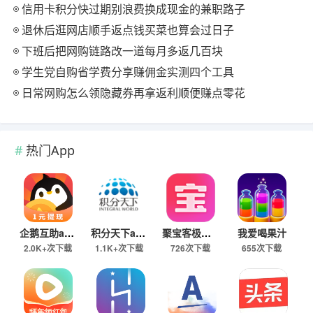
信用卡积分快过期别浪费换成现金的兼职路子
退休后逛网店顺手返点钱买菜也算会过日子
下班后把网购链路改一道每月多返几百块
学生党自购省学费分享赚佣金实测四个工具
日常网购怎么领隐藏券再拿返利顺便赚点零花
热门App
企鹅互助app
积分天下app
聚宝客极速版
我爱喝果汁
2.0K+次下载
1.1K+次下载
726次下载
655次下载