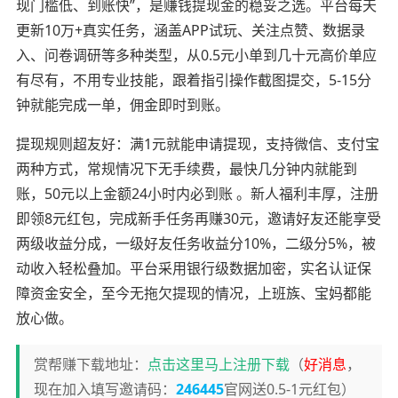
现门槛低、到账快”，是赚钱提现金的稳妥之选。平台每天
更新10万+真实任务，涵盖APP试玩、关注点赞、数据录
入、问卷调研等多种类型，从0.5元小单到几十元高价单应
有尽有，不用专业技能，跟着指引操作截图提交，5-15分
钟就能完成一单，佣金即时到账。
提现规则超友好：满1元就能申请提现，支持微信、支付宝
两种方式，常规情况下无手续费，最快几分钟内就能到
账，50元以上金额24小时内必到账 。新人福利丰厚，注册
即领8元红包，完成新手任务再赚30元，邀请好友还能享受
两级收益分成，一级好友任务收益分10%，二级分5%，被
动收入轻松叠加。平台采用银行级数据加密，实名认证保
障资金安全，至今无拖欠提现的情况，上班族、宝妈都能
放心做。
赏帮赚下载地址：
点击这里马上注册下载
（
好消息
，
现在加入填写邀请码：
246445
官网送0.5-1元红包）