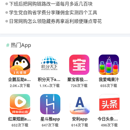
下班后把网购链路改一道每月多返几百块
学生党自购省学费分享赚佣金实测四个工具
日常网购怎么领隐藏券再拿返利顺便赚点零花
热门App
企鹅互助app
积分天下app
聚宝客极速版
我爱喝果汁
2.0K+次下载
1.1K+次下载
726次下载
655次下载
红果短剧app
星斗推app
安利app
今日头条极速版下载
652次下载
647次下载
614次下载
496次下载