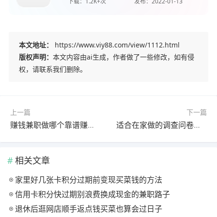
下载：
1.2K+次
发布：
2022-01-13
本文地址：
https://www.viy88.com/view/1112.html
版权声明：
本文内容由ai生成，作者做了一些修改，如有侵
权，请联系我们删除。
上一篇
下一篇
赚钱兼职做哪个靠谱赚钱还快？比较赚钱的兼职分享
适合在家做的调查问卷有哪些？这些调查平台都可以在家做
相关文章
家里好几张卡积分过期前变现买菜钱的方法
信用卡积分快过期别浪费换成现金的兼职路子
退休后逛网店顺手返点钱买菜也算会过日子