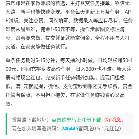
赏帮赚是在家做兼职的首选，主打悬赏任务接单，靠谱无
套路，新手也能快速变现。平台每天更新上万条任务，AP
P试玩、关注点赞、问卷填写、数据录入等应有尽有，任务
难度从易到难，佣金1-50元不等，操作步骤图文标注清
晰，跟着要求做，提交凭证就能拿佣金，全程不用与人打
交道，在家安静做任务就行。
单条任务耗时5-15分钟，每天抽2小时做，日均轻松赚50-1
00元，时间充裕专攻高价任务，日入200+也不难。新人注
册就领现金红包，完成新手任务额外加奖，提现门槛极
低，满1元就能提，微信、支付宝秒到账还无手续费，赏金
托管有保障，不用担心拖欠，在家做任务赚钱省心又高
效。
赏帮赚下载地址：
点击这里马上注册下载
（
好消息
，
现在加入填写邀请码：
246445
官网送0.5-1元红包）