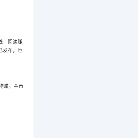
钱，阅读赚
己发布，也
物赚。金币