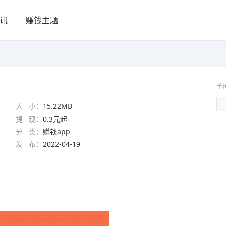
讯
赚钱主题
手
大 小：
15.22MB
提 现：
0.3元起
分 类：
赚钱app
发 布：
2022-04-19