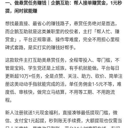
一、做悬赏任务赚钱｜企鹅互助：帮人接单赚赏金，1元秒
提，闲时就能赚
想找最直接、最省心的赚钱路子，悬赏任务绝对是首选，
而企鹅互助就是这类兼职里的佼佼者，主打「帮人忙、赚
赏金」，平台正规靠谱、操作零难度，完全不用担心里程
碑式套路，是实打实的赚钱好帮手。
这款软件主打互助类悬赏任务，全程零投入、零门槛，不
管是宝妈、学生党还是上班族，有手机就能做。平台每日
更新超10万+任务，全是点赞、关注、助力、砍价、简单注
册这类动动手指就能完成的活，单任务佣金1-5元不等，难
度低、审核快，做完立马结算，不用等工期、不用跑流
程。
新人注册就送1元现金福利，直接凑够最低提现门槛，微
信、支付宝1元起提，秒到账无手续费，大额提现也仅需当