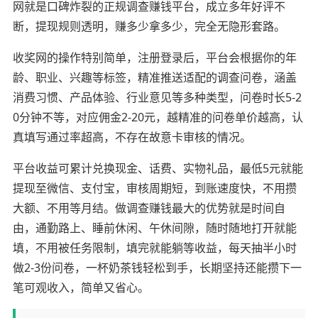
网就是口碑炸裂的正规调查赚钱平台，成立多年好评不
断，提现规则透明，赚多少拿多少，完全无隐形套路。
收奖网的操作特别简单，注册登录后，平台会根据你的年
龄、职业、兴趣等标签，精准推送适配的调查问卷，涵盖
消费习惯、产品体验、行业意见等多种类型，问卷时长5-2
0分钟不等，对应佣金2-20元，越精准的问卷单价越高，认
真填写通过率超高，不存在故意卡审核的情况。
平台收益可累计兑换现金、话费、实物礼品，最低5元就能
提现至微信、支付宝，审核周期短，到账速度快，不用攒
大额、不用等月结。做调查赚钱最大的优势就是时间自
由，通勤路上、睡前休闲、午休间隙，随时随地打开就能
填，不用被任务限制，填完就能躺等收益，每天抽半小时
做2-3份问卷，一杯奶茶钱轻松到手，长期坚持还能攒下一
笔可观收入，简单又省心。