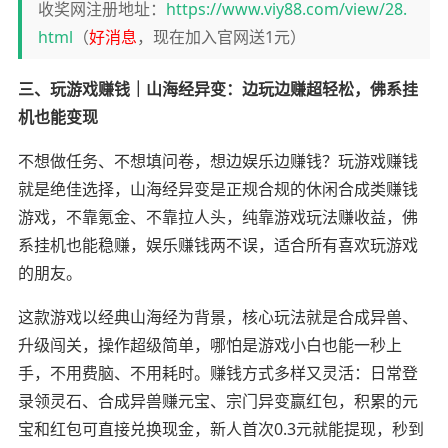
收奖网注册地址：
https://www.viy88.com/view/28.
html
（
好消息
，现在加入官网送1元）
三、玩游戏赚钱｜山海经异变：边玩边赚超轻松，佛系挂
机也能变现
不想做任务、不想填问卷，想边娱乐边赚钱？玩游戏赚钱
就是绝佳选择，山海经异变是正规合规的休闲合成类赚钱
游戏，不靠氪金、不靠拉人头，纯靠游戏玩法赚收益，佛
系挂机也能稳赚，娱乐赚钱两不误，适合所有喜欢玩游戏
的朋友。
这款游戏以经典山海经为背景，核心玩法就是合成异兽、
升级闯关，操作超级简单，哪怕是游戏小白也能一秒上
手，不用费脑、不用耗时。赚钱方式多样又灵活：日常登
录领灵石、合成异兽赚元宝、宗门异变赢红包，积累的元
宝和红包可直接兑换现金，新人首次0.3元就能提现，秒到