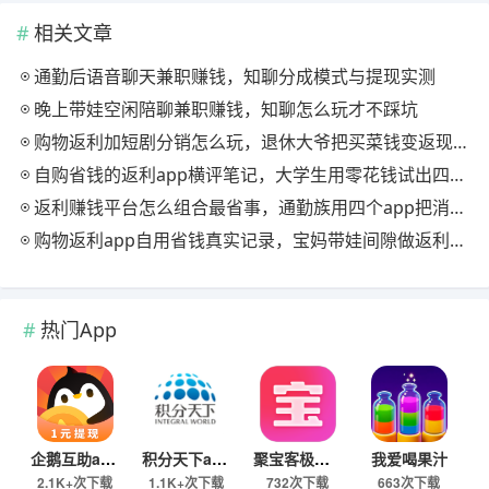
相关文章
通勤后语音聊天兼职赚钱，知聊分成模式与提现实测
晚上带娃空闲陪聊兼职赚钱，知聊怎么玩才不踩坑
购物返利加短剧分销怎么玩，退休大爷把买菜钱变返现的慢节奏法
自购省钱的返利app横评笔记，大学生用零花钱试出四款能提现的
返利赚钱平台怎么组合最省事，通勤族用四个app把消费变现金流
购物返利app自用省钱真实记录，宝妈带娃间隙做返利赚钱的日常
热门App
企鹅互助app
积分天下app
聚宝客极速版
我爱喝果汁
2.1K+次下载
1.1K+次下载
732次下载
663次下载