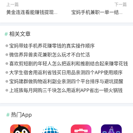
上一篇
下一篇
黄金连连看能赚钱提现是真的吗？靠谱吗？
宝妈手机兼职一单一结，做这两个软件每天可赚50-100元
相关文章
宝妈带娃手机养花赚零钱的真实操作顺序
微信养异兽卖花兼职怎么玩才不白忙活
喜欢剪短剧的年轻人怎么把返利和推剧结合起来赚零花钱
大学生宿舍用返利省钱买日用品亲测四个APP使用顺序
宝妈建群做购物返利副业亲测四个平台排序与避坑提醒
上班族每月网购三千块怎么用返利APP省出一顿火锅钱
热门App