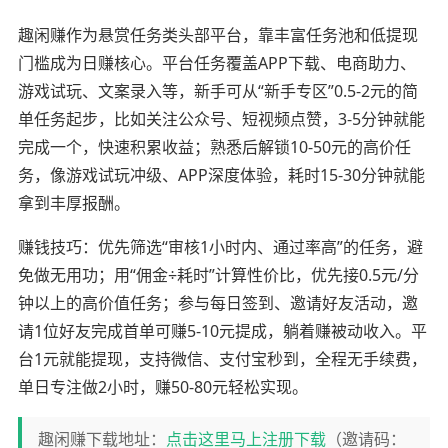
趣闲赚作为悬赏任务类头部平台，靠丰富任务池和低提现
门槛成为日赚核心。平台任务覆盖APP下载、电商助力、
游戏试玩、文案录入等，新手可从“新手专区”0.5-2元的简
单任务起步，比如关注公众号、短视频点赞，3-5分钟就能
完成一个，快速积累收益；熟悉后解锁10-50元的高价任
务，像游戏试玩冲级、APP深度体验，耗时15-30分钟就能
拿到丰厚报酬。
赚钱技巧：优先筛选“审核1小时内、通过率高”的任务，避
免做无用功；用“佣金÷耗时”计算性价比，优先接0.5元/分
钟以上的高价值任务；参与每日签到、邀请好友活动，邀
请1位好友完成首单可赚5-10元提成，躺着赚被动收入。平
台1元就能提现，支持微信、支付宝秒到，全程无手续费，
单日专注做2小时，赚50-80元轻松实现。
趣闲赚下载地址：
点击这里马上注册下载
（邀请码：