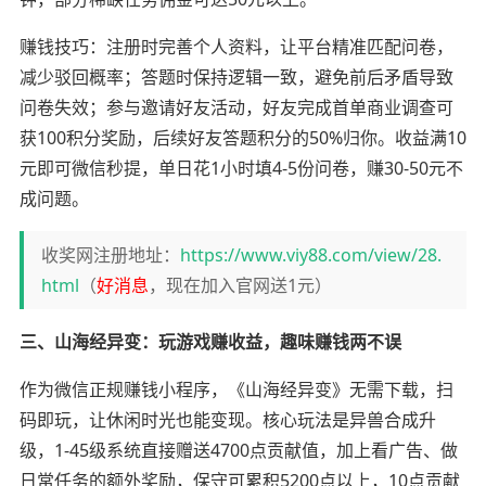
赚钱技巧：注册时完善个人资料，让平台精准匹配问卷，
减少驳回概率；答题时保持逻辑一致，避免前后矛盾导致
问卷失效；参与邀请好友活动，好友完成首单商业调查可
获100积分奖励，后续好友答题积分的50%归你。收益满10
元即可微信秒提，单日花1小时填4-5份问卷，赚30-50元不
成问题。
收奖网注册地址：
https://www.viy88.com/view/28.
html
（
好消息
，现在加入官网送1元）
三、山海经异变：玩游戏赚收益，趣味赚钱两不误
作为微信正规赚钱小程序，《山海经异变》无需下载，扫
码即玩，让休闲时光也能变现。核心玩法是异兽合成升
级，1-45级系统直接赠送4700点贡献值，加上看广告、做
日常任务的额外奖励，保守可累积5200点以上，10点贡献