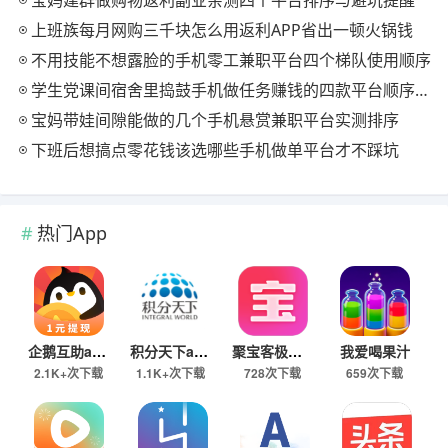
宝妈建群做购物返利副业亲测四个平台排序与避坑提醒
上班族每月网购三千块怎么用返利APP省出一顿火锅钱
不用技能不想露脸的手机零工兼职平台四个梯队使用顺序
学生党课间宿舍里捣鼓手机做任务赚钱的四款平台顺序推荐
宝妈带娃间隙能做的几个手机悬赏兼职平台实测排序
下班后想搞点零花钱该选哪些手机做单平台才不踩坑
热门App
企鹅互助app
积分天下app
聚宝客极速版
我爱喝果汁
2.1K+次下载
1.1K+次下载
728次下载
659次下载