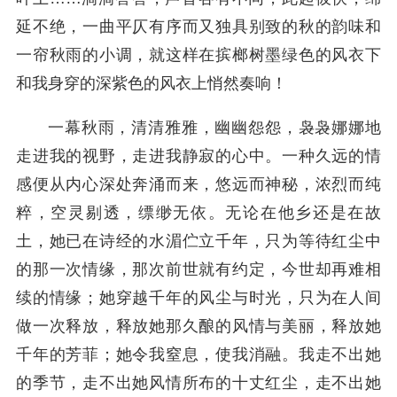
延不绝，一曲平仄有序而又独具别致的秋的韵味和
一帘秋雨的小调，就这样在摈榔树墨绿色的风衣下
和我身穿的深紫色的风衣上悄然奏响！
一幕秋雨，清清雅雅，幽幽怨怨，袅袅娜娜地
走进我的视野，走进我静寂的心中。一种久远的情
感便从内心深处奔涌而来，悠远而神秘，浓烈而纯
粹，空灵剔透，缥缈无依。无论在他乡还是在故
土，她已在诗经的水湄伫立千年，只为等待红尘中
的那一次情缘，那次前世就有约定，今世却再难相
续的情缘；她穿越千年的风尘与时光，只为在人间
做一次释放，释放她那久酿的风情与美丽，释放她
千年的芳菲；她令我窒息，使我消融。我走不出她
的季节，走不出她风情所布的十丈红尘，走不出她