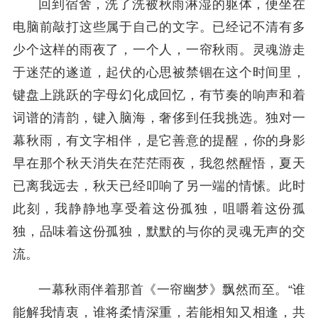
回到宿舍，洗了洗被秋雨淋湿的躯体，便坐在
电脑前敲打这些属于自己的文字。已经记不清有多
少个这样的雨夜了，一个人，一帘秋雨。灵魂游走
于迷茫的遂道，起伏的心思被禁锢在这个时间里，
键盘上跳跃的字母幻化成回忆，有节奏的响声和着
词谱的清韵，键入脑海，奢侈到任我挑选。独对一
幕秋雨，有文字相伴，是它善意的提醒，你的身影
早在那个秋天消失在茫茫雨夜，我忽然醒悟，夏天
已离我远去，秋天已经叩响了另一端的情愫。此时
此刻，我静静地享受着这份孤独，咀嚼着这份孤
独，品味着这份孤独，默默的与你的灵魂无声的交
流。
一幕秋雨伴着那首《一帘幽梦》飘然而至。“谁
能解我情衷，谁将柔情深重，若能相知又相逢，共