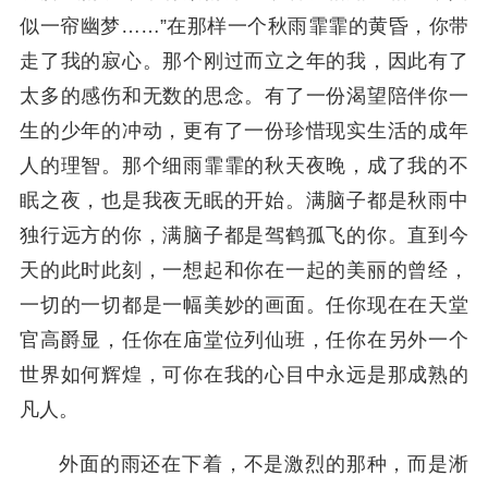
似一帘幽梦……”在那样一个秋雨霏霏的黄昏，你带
走了我的寂心。那个刚过而立之年的我，因此有了
太多的感伤和无数的思念。有了一份渴望陪伴你一
生的少年的冲动，更有了一份珍惜现实生活的成年
人的理智。那个细雨霏霏的秋天夜晚，成了我的不
眠之夜，也是我夜无眠的开始。满脑子都是秋雨中
独行远方的你，满脑子都是驾鹤孤飞的你。直到今
天的此时此刻，一想起和你在一起的美丽的曾经，
一切的一切都是一幅美妙的画面。任你现在在天堂
官高爵显，任你在庙堂位列仙班，任你在另外一个
世界如何辉煌，可你在我的心目中永远是那成熟的
凡人。
外面的雨还在下着，不是激烈的那种，而是淅