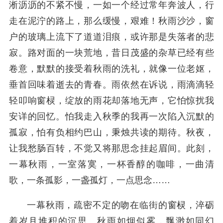
淅沥沥的不紧不慢，一如一个经过常年奔波人，行
走在泥泞的路上，那么缓慢，艰难！秋雨沙沙，窗
户的玻璃上流下了道道泪痕，或许那是失落者的悲
寂。路对面的一块荒地，昔日茂盛的杂草已经有些
卷意，默默的接受着秋雨的洗礼，就像一位老妪，
垂首回味着逝去的青春。雨依然在诉说，雨滴滴轻
轻叩响窗棂，绽放的雨花却落地无声，它怕惊扰我
安详的回忆。怕我走入秋季的我再一次陷入沉默的
孤寂，怕有负相约巴山，秉烛共读的期待。秋夜，
让我愁肠百转，不觉又将那思念挂起眉间。此刻，
一幕秋雨，一室落寞，一杯香醇的咖啡，一曲清
歌，一条孤影，一盏孤灯，一点思念……
一幕秋雨，疏密不定的吻在临街的窗棂，淬砺
着岁月堆积的沉思。秋雨如烟似雾，飘渺如同幻