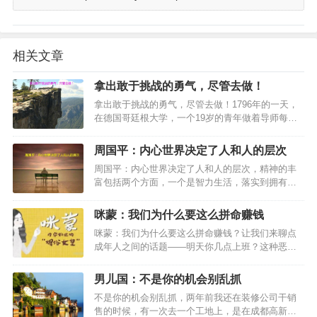
相关文章
拿出敢于挑战的勇气，尽管去做！
拿出敢于挑战的勇气，尽管去做！1796年的一天，
在德国哥廷根大学，一个19岁的青年做着导师每天
单独布置给他的例行数学题。一般情况下，青年在
两个小时内就能完成这项特殊作业。…
周国平：内心世界决定了人和人的层次
周国平：内心世界决定了人和人的层次，精神的丰
富包括两个方面，一个是智力生活，落实到拥有自
己喜欢做的事，自己真正的事业，另一个就是情感
生活。这里说的情感是广义的，不只是爱情、亲
咪蒙：我们为什么要这么拼命赚钱
情、友情这些具体的情感形态…
咪蒙：我们为什么要这么拼命赚钱？让我们来聊点
成年人之间的话题——明天你几点上班？这种恶趣
味的段子通常在周末最后一天被转发，为了提醒你
们别浪了，该回家了，谁不想明天睡个懒觉？大家
男儿国：不是你的机会别乱抓
都想一直活在安逸的假期里…
不是你的机会别乱抓，两年前我还在装修公司干销
售的时候，有一次去一个工地上，是在成都高新西