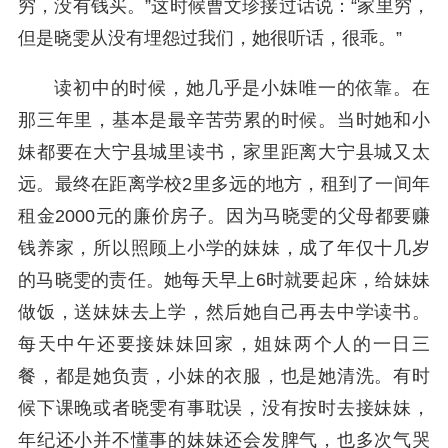
穷，没有钱买。”这时候曹文珍接过话说：“家里穷，
但是晓雯从没有埋怨过我们，她很听话，很乖。”
读初中的时候，她几乎是小妹唯一的依靠。在
那三年里，基本是最辛苦劳累的时候。当时她和小
妹都要在大宁县城里读书，家里距离大宁县城又太
远。最终在距离学校2里多远的地方，租到了一间年
租金2000元的廉价房子。因为马晓雯的父母都要赚
钱养家，所以照顾上小学的妹妹，成了年仅十几岁
的马晓雯的责任。她每天早上6时就要起床，给妹妹
做饭，送妹妹去上学，然后她自己再去中学读书。
每天中午还要接妹妹回家，姐妹两个人的一日三
餐，都是她负责，小妹的衣服，也是她清洗。有时
候下课晚或者晓雯有事耽误，没有按时去接妹妹，
年纪还小并不懂事的妹妹还会发脾气，也多次气哭