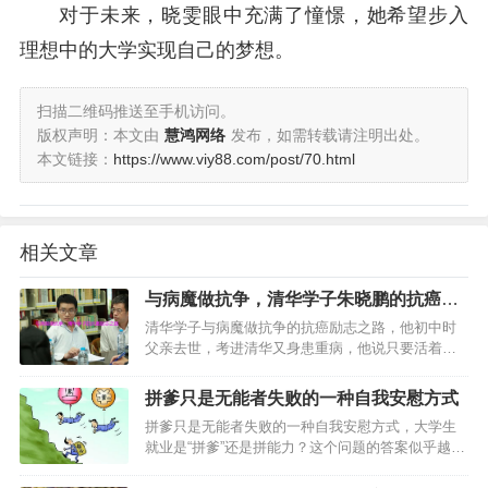
对于未来，晓雯眼中充满了憧憬，她希望步入
理想中的大学实现自己的梦想。
扫描二维码推送至手机访问。
版权声明：本文由
慧鸿网络
发布，如需转载请注明出处。
本文链接：
https://www.viy88.com/post/70.html
相关文章
与病魔做抗争，清华学子朱晓鹏的抗癌励
志之路
清华学子与病魔做抗争的抗癌励志之路，他初中时
父亲去世，考进清华又身患重病，他说只要活着就
要追寻！…
拼爹只是无能者失败的一种自我安慰方式
拼爹只是无能者失败的一种自我安慰方式，大学生
就业是“拼爹”还是拼能力？这个问题的答案似乎越来
越不明晰，那些回答拼能力的声音似乎也变得越来