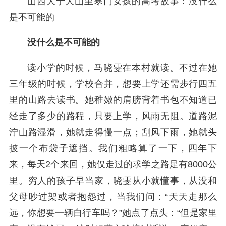
山西大宁大山里寒门女孩的高考故事：没什么
是不可能的
没什么是不可能的
读小学的时候，马晓雯在本村就读。不过在她
三年级的时候，学校合并，想要上学还需步行四五
里的山路去读书。她稚嫩的肩膀背着书包不知道已
经走了多少的路程，只要上学，风雨无阻。道路泥
泞山路湿滑，她就走得慢一点；刮风下雨，她就头
披一个布袋子遮挡。我们粗略算了一下，四年下
来，每天2个来回，她仅走过的求学之路足有8000公
里。穷人的孩子早当家，晓雯从小就懂事，从没和
父母吵过架或者抱怨过，当我们问：“天天走那么
远，你想要一辆自行车吗？”她点了点头：“但是家里