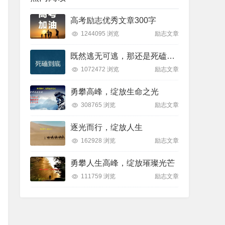
高考励志优秀文章300字
1244095 浏览
励志文章
既然逃无可逃，那还是死磕到底吧
1072472 浏览
励志文章
勇攀高峰，绽放生命之光
308765 浏览
励志文章
逐光而行，绽放人生
162928 浏览
励志文章
勇攀人生高峰，绽放璀璨光芒
111759 浏览
励志文章