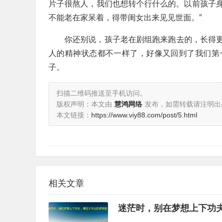
片子很熬人，我们也想转个行什么的。以前孩子
不能老在家呆着，得带闺女出来见见世面。”
你还别说，孩子老在剧组跑来跑去的，长得
人的精神状态都不一样了，好像又回到了我们第
子。
扫描二维码推送至手机访问。
版权声明：本文由
慧鸿网络
发布，如需转载请注明出
本文链接：
https://www.viy88.com/post/5.html
相关文章
迷茫时，别在梦想上下功