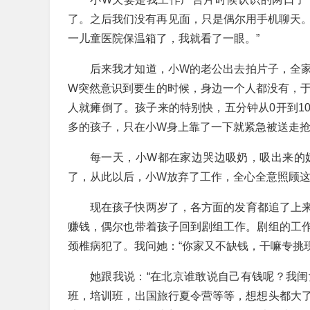
了。之后我们没有再见面，只是偶尔用手机聊天。
一儿童医院保温箱了，我就看了一眼。”
后来我才知道，小W的老公出去拍片子，全
W突然意识到要生的时候，身边一个人都没有，于
人就瘫倒了。孩子来的特别快，五分钟从0开到1
多的孩子，只在小W身上靠了一下就紧急被送走
每一天，小W都在家边哭边吸奶，吸出来的
了，从此以后，小W放弃了工作，全心全意照顾
现在孩子快两岁了，各方面的发育都追了上
赚钱，偶尔也带着孩子回到剧组工作。剧组的工
颈椎病犯了。我问她：“你家又不缺钱，干嘛专挑
她跟我说：“在北京谁敢说自己有钱呢？我
班，培训班，出国旅行夏令营等等，想想头都大