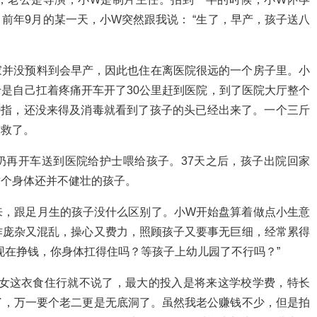
前年9月的某一天，小W突然跟我说： “生了，早产，孩子送八
家并没预料到会早产，因此也住在离医院很远的一个房子里。小
是自己扛着疼痛开车开了30公里赶到医院，到了医院大厅整个
0指，还没来得及消毒就看到了孩子的头已经出来了。一个三斤
抢救了。
奶再开车送到医院给护士喂给孩子。37天之后，孩子出院回家
这个身体还并不健壮的孩子。
来，跟足月生的孩子没什么区别了。小W开始盘算着做点小生意
作庞杂又混乱，操心又费力，照顾孩子又要事无巨细，经常累得
现在挣钱，你身体扛得住吗？等孩子上幼儿园了不行吗？”
闺女这衣食住行就不说了，最大的投入是将来这学校学费，特长
了，万一要个老二更是无底洞了。虽然我老公赚钱不少，但是拍