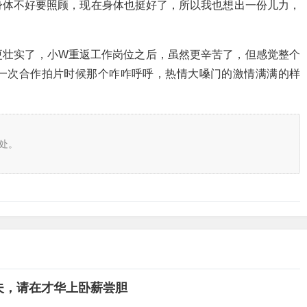
身体不好要照顾，现在身体也挺好了，所以我也想出一份儿力，
更壮实了，小W重返工作岗位之后，虽然更辛苦了，但感觉整个
一次合作拍片时候那个咋咋呼呼，热情大嗓门的激情满满的样
处。
夫，请在才华上卧薪尝胆