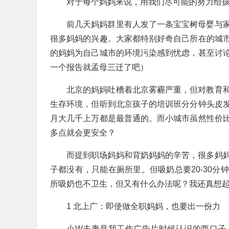
对于每个妈妈来说，用我们尽可能的努力给
前几天妈妈群里有人发了一条宝宝树母婴与
很多妈妈的兴趣。大家都特别好奇自己所在的城
的妈妈为自己城市的环境污染感到忧虑，甚至讨
一个报告就孟母三迁了吧）
北京的妈妈吐槽着北京雾霾严重，但对教育
生存环境，但听到北京孩子的培训班分分钟头皮
月大几千上万都是最普通的。而小城市虽然性价
多点就会更安全？
而提到职场妈妈和背奶妈妈的辛苦，很多妈
子都没有，只能在厕所里。但吸奶总要20-30
所吸奶也不卫生，但又有什么办法呢？我还真想
1 北上广：即使做全职妈妈，也要出一份力
小W夫妻是我工作广告片时候认识的两口子