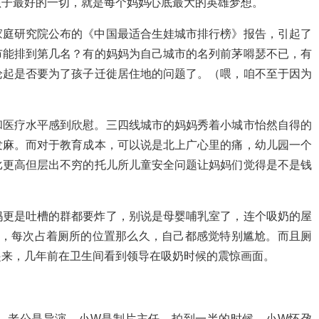
孩子最好的一切，就是每个妈妈心底最大的英雄梦想。
家庭研究院公布的《中国最适合生娃城市排行榜》报告，引起了
市能排到第几名？有的妈妈为自己城市的名列前茅嘚瑟不已，有
论起是否要为了孩子迁徙居住地的问题了。（喂，咱不至于因为
和医疗水平感到欣慰。三四线城市的妈妈秀着小城市怡然自得的
发麻。而对于教育成本，可以说是北上广心里的痛，幼儿园一个
比更高但层出不穷的托儿所儿童安全问题让妈妈们觉得是不是钱
妈更是吐槽的群都要炸了，别说是母婴哺乳室了，连个吸奶的屋
分钟，每次占着厕所的位置那么久，自己都感觉特别尴尬。而且厕
起来，几年前在卫生间看到领导在吸奶时候的震惊画面。
，老公是导演，小W是制片主任。拍到一半的时候，小W怀孕