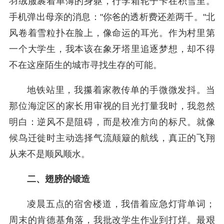
羽绒服裹着单薄的身躯，行李箱轮子卡在积雪里。
手机弹出母亲的消息："你爸的透析费还差两千。"北
风卷着雪粒扑在脸上，像命运的耳光。作为村里第
一个大学生，我本该在象牙塔里追逐梦想，却不得
不在这座陌生的城市寻找生存的可能。
地铁站里，我攥着家教传单的手微微发抖。当
那位海淀区的家长用审视的目光打量我时，我忽然
明白：逆风不是阻碍，而是校准方向的标尺。就像
候鸟迁徙时主动选择气流颠簸的航线，真正的飞翔
从来不是顺风顺水。
二、翅膀的锻造
凌晨五点的宿舍楼道，我借着应急灯背单词；
周末的肯德基角落，我批改学生作业到打烊。最艰