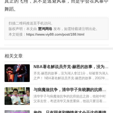
真正的飞翔，从不是逃避风暴，而是学会在风暴中
舞蹈。
扫描二维码推送至手机访问。
版权声明：本文由
慧鸿网络
发布，如需转载请注明出处。
本文链接：
https://www.viy88.com/post/188.html
相关文章
NBA著名解说员齐克·赫恩的故事，没为湖
人拿过1分，却被誉为湖人之声！
齐克·赫恩的故事，没为湖人拿过1分，却被誉为湖人
之声！ NBA著名解说员齐克·赫恩的故事，2002年8
月5日齐克-赫恩逝世，享年85岁。他没为湖人拿过1
分，但战袍却挂在斯台普斯上空，他被称作“湖人之
与病魔做抗争，清华学子朱晓鹏的抗癌励
声…
志之路
清华学子与病魔做抗争的抗癌励志之路，他初中时
父亲去世，考进清华又身患重病，他说只要活着就
要追寻！…
抱怨，只有弱者和懒惰者才会干这些事情