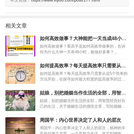
本文链接：
https://www.viy88.com/post/177.html
相关文章
如何高效做事？大神能把一天当成48小时
能做好多事
如何高效做事？看高手是如何高效率做事的，告诉
你为什么大神一天有48小时，能做好多事？…
如何提高效率？每天提高效率只需要从这5
个简单的方法开始
如何提高效率？每天提高效率只需要从这5个简单的
方法开始，在探寻如何最大程度的提高效率的过程
中，思考一下如何开始早晨的生活尤为重要。也许
你会匆匆吃完早餐，然后努力使自己尽快投入一天
姑娘，别把婚姻当作生活的全部，用智慧
的工作中，每天早上就像…
经营好自己的生活
姑娘，别把婚姻当作生活的全部，用智慧经营好自
己的生活，关于婚姻生活的感悟文章，写给婚姻生
活中的女孩子们，姑娘，别把婚姻当作生活的全
部，用智慧经营好自己的生活，做一个幸福的女
周国平：内心世界决定了人和人的层次
人。婚姻生活…
周国平：内心世界决定了人和人的层次，精神的丰
富包括两个方面，一个是智力生活，落实到拥有自