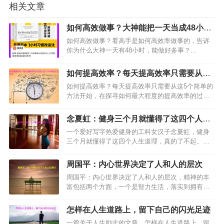
相关文章
如何高效做事？大神能把一天当成48小时
能做好多事
如何高效做事？看高手是如何高效率做事的，告诉
你为什么大神一天有48小时，能做好多事？…
如何提高效率？每天提高效率只需要从这5
个简单的方法开始
如何提高效率？每天提高效率只需要从这5个简单的
方法开始，在探寻如何最大程度的提高效率的过程
中，思考一下如何开始早晨的生活尤为重要。也许
你会匆匆吃完早餐，然后努力使自己尽快投入一天
念夏虹：健身三个月就懂得了这四个人生
的工作中，每天早上就像…
道理
一个爱好写字热爱健身的工科女汉子念夏虹，健身
三个月就懂得了这四个人生道理，真的了不起。据
介绍她坚持健身三个月成功的减掉了12斤赘肉。而
且通过健身和运动，让她的心态和思维也随之发生
周国平：内心世界决定了人和人的层次
了改变。…
周国平：内心世界决定了人和人的层次，精神的丰
富包括两个方面，一个是智力生活，落实到拥有自
己喜欢做的事，自己真正的事业，另一个就是情感
生活。这里说的情感是广义的，不只是爱情、亲
怎样在人生道路上，留下自己的闪光足迹
情、友情这些具体的情感形态…
一篇关于人生励志的文章，怎样在人生道路上，留