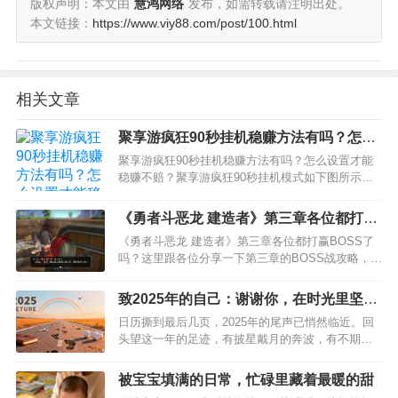
版权声明：本文由
慧鸿网络
发布，如需转载请注明出处。
本文链接：
https://www.viy88.com/post/100.html
相关文章
聚享游疯狂90秒挂机稳赚方法有吗？怎么
设置才能稳赚不赔？
聚享游疯狂90秒挂机稳赚方法有吗？怎么设置才能
稳赚不赔？聚享游疯狂90秒挂机模式如下图所示：
我个人是设置4组，每组是去两尾：第一组：就是去
7尾3尾第二组：是去6尾1尾…
《勇者斗恶龙 建造者》第三章各位都打赢
BOSS了吗
《勇者斗恶龙 建造者》第三章各位都打赢BOSS了
吗？这里跟各位分享一下第三章的BOSS战攻略，方
便玩家们更好的了解这款游戏。勇者斗恶龙 建造者
这场战斗难在对战车的控制，战车在坐上去之后会
致2025年的自己：谢谢你，在时光里坚定
有一次冲刺，按…
前行
日历撕到最后几页，2025年的尾声已悄然临近。回
头望这一年的足迹，有披星戴月的奔波，有不期而
遇的温暖，有未达预期的遗憾，也有咬牙坚持后的
成长。此刻，想静下心来，对这一年的自己，说几
被宝宝填满的日常，忙碌里藏着最暖的甜
句心里话。…