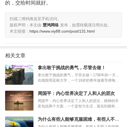
的，交给时间就好。
扫描二维码推送至手机访问。
版权声明：本文由
慧鸿网络
发布，如需转载请注明出处。
本文链接：
https://www.viy88.com/post/131.html
相关文章
拿出敢于挑战的勇气，尽管去做！
拿出敢于挑战的勇气，尽管去做！1796年的一天，
在德国哥廷根大学，一个19岁的青年做着导师每天
单独布置给他的例行数学题。一般情况下，青年在
两个小时内就能完成这项特殊作业。…
周国平：内心世界决定了人和人的层次
周国平：内心世界决定了人和人的层次，精神的丰
富包括两个方面，一个是智力生活，落实到拥有自
己喜欢做的事，自己真正的事业，另一个就是情感
生活。这里说的情感是广义的，不只是爱情、亲
为什么有些人能够克服困难，有些人不
情、友情这些具体的情感形态…
能？
为什么有些人能够克服困难，有些人不能？如何把