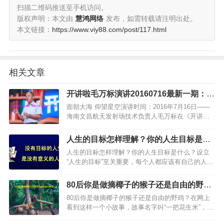
扫描二维码推送至手机访问。
版权声明：本文由
慧鸿网络
发布，如需转载请注明出处。
本文链接：
https://www.viy88.com/post/117.html
相关文章
开讲啦毛万标演讲20160716最新一期：面
朝大海，仰望星空
面朝大海 仰望星空演讲时间：2016年7月16日——
海南文昌航天发射场技术负责人毛万标在《开讲
啦》第187期的励志演讲稿海南文昌航天发射场，这
是我国最新的一座发射场，也是我国最南端的一座
人生的目标怎样理解？你的人生目标是什
发射场，更是我…
么？
人生的目标怎样理解？你的人生目标是什么？设立
“人生的目标”至关重要，每个人都应该有自己的人生
目标，规划自己未来想要的日子，朝着自己的人生
方向前进，去实现人生目标的步骤和方法。有志者
80后你是做摘椰子的猴子还是自由的野
事竟成，每个人都应该…
鸡？
80后你是做摘椰子的猴子还是自由的野鸡？在网上
看到这样一个小故事，故事名字叫“一把花生米”，海
南岛人如何收取高高椰子树上的椰子？就是训练猴